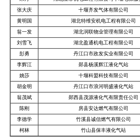
张大庆
十堰齐发气体有限公司
黄明国
湖北特维安机电工程有限公司
翁一发
湖北润联物业管理有限公司
刘雪飞
湖北盈通机电工程有限公司
彭勇
丹江口市政发实业有限公司
李辉江
郧县杨溪辉江液化气站
姚莎
十堰科盟科技有限公司
胡金明
丹江口市浪河明盛液化气站
翁茂斌
郧西县茂源液化气有限责任公司
陈刚
房县安达燃气有限公司
李德学
竹溪县诚信燃气有限公司
柯林
竹山县保丰液化气站