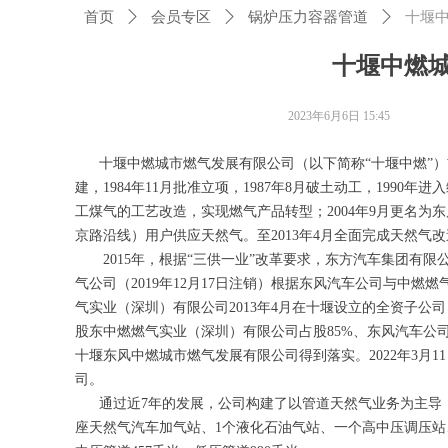
首页
ꄲ
会员专区
ꄲ
锅炉压力容器管道
ꄲ
十堰
十堰中燃
2023年6月6日
15:45
十堰中燃城市燃气发展有限公司（以下简称“十堰中燃”）前
建，1984年11月批准立项，1987年8月破土动工，1990年
工煤气的工艺改造，实现燃气产品转型；2004年9月更名为
京路沿线）用户供应天然气。至2013年4月全面完成天然气
2015年，根据“三供一业”改革要求，东方汽车集团有限公
气公司（2019年12月17日注销）根据东风汽车公司与中
气实业（深圳）有限公司2013年4月在十堰设立的全资子公
股东中燃燃气实业（深圳）有限公司占股85%、东风汽车公
十堰东风中燃城市燃气发展有限公司得到落实。2022年3月
司。
通过近7年的发展，公司构建了以管道天然气业务为主导，
座天然气汽车加气站、1个液化石油气站、一个高中压调压站、