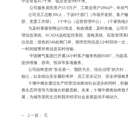
中压管道457千米、低压管道990千米。
公司服务居民用户33.9万户、工商业用户2894户，年供气量
公司员工总数396人，下设8个部门（市场开发部、客户
部、党委工作部）、1个中心（运营管理中心）、1个家热电
为及时掌握管网运行情况，有效调度，及时抢修。公司不断
理信息系统、SCADA远程监控系统、巡检系统、应急管理系
位信息；现有的340处阀门井、密闭空间信息2小时回传一次，
一时间报警并将信息实时传输。
中国燃气集团已开通24小时客户服务热线95007，为提高服务效
提供维修、咨询、投诉等多项服务。
公司始终坚持“安全第一、预防为主、综合治理”的方针，不
核心，以全岗位安全履职考评、员工安全记分、安全评级检查
十堰中燃在通过生产经营活动推动社会进步的同时，积极
善生态环境等方面做出积极贡献。未来，十堰中燃将始终致
展，为城市居民生活和我市经济社会发展提供不竭动力。
上一篇：
无
ꂃ